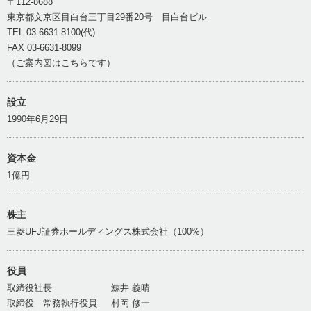
〒112-8688
東京都文京区目白台三丁目29番20号 目白台ビル
TEL 03-6631-8100(代)
FAX 03-6631-8099
（
ご案内図はこちらです
）
設立
1990年6月29日
資本金
1億円
株主
三菱UFJ証券ホールディングス株式会社（100%）
役員
取締役社長
鯨井 義晴
取締役 常務執行役員
村岡 修一