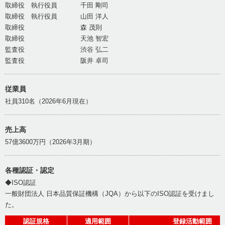
取締役 執行役員
千田 剛司
取締役 執行役員
山田 洋人
取締役
森 茂則
取締役
天池 智宏
監査役
渋谷 弘二
監査役
阪井 卓司
従業員
社員310名（2026年6月現在）
売上高
57億3600万円（2026年3月期）
各種認証・認定
◆ISO認証
一般財団法人 日本品質保証機構（JQA）から以下のISO認証を受けまし
た。
認証規格
適用範囲
登録活動範囲