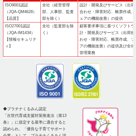
ISO9001認証
全社（経営管理
設計・開発及びサービス（出荷
（JQA-QM4628）
部、人事部、監査
合わせ・障害対応、帳票作成、
【品質】
部を除く）
ェアの機能改善）の提供
ISO27001認証
全社（監査部を除
顧客要求事項に基づくソフトウ
（JQA-IM1434）
く）
計・開発及びサービス（出荷後
【情報セキュリテ
わせ・障害対応、帳票作成、ソ
ィ】
アの機能改善）の提供及び全体
管理業務
◆プラチナくるみん認定
「次世代育成支援対策推進法（第13
条）」に規定する基準に適合すると
認められ、「優良な子育てサポート
企業」として、プラチナくるみん認